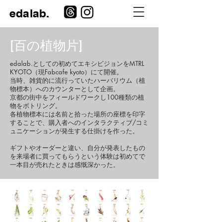
​edalab.
[百の植物片]
edalab.としての初めてエキシビジョンをMTRL
KYOTO（現Fabcafe kyoto）にて開催。
当時、雑貨的に流行っていたハーバリウム（植
物標本）へのカウンターとして企画。
京都の街中をフィールドワークし100種類の植
物をボトリング。
各植物標本には名前と拾った場所の座標を印字
することで、購入者へのインタラクティブ/コミ
ュニケーションが発生する仕掛けを作った。
ギフトやオーダーと違い、自分が発表したもの
を来場者に買ってもらうという体験は初めてで
一本目が売れたときは感慨深かった。