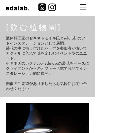
​edalab.
[ 飲 む 植 物 園 ]
液体料理家のセキネトモイキ氏とedalab.のフー
ドインスタレーションとして展開。
装花の中に植え付けたハーブを参加者が抜いて
カクテルに入れて味を楽しむイベント型のユニ
ット。
セキネ氏のカクテルとedalab.の装花をベースに
クライアントからのオファー形式で各地でイン
スタレーション的に展開。
開催のご要望がありましたらお気軽にお問い合
わせください。